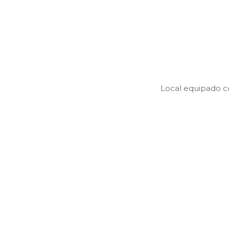
n dolores de espalda desde
Local equipado c
les.