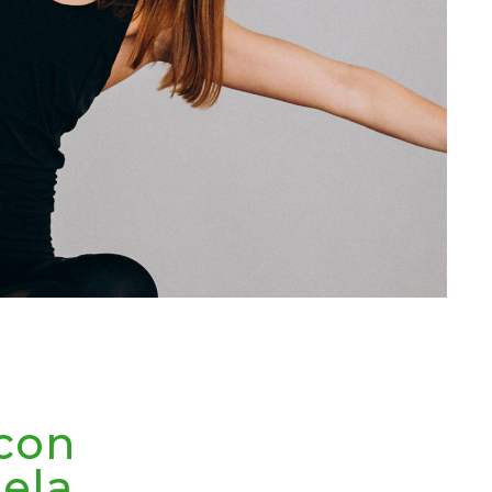
 con
uela