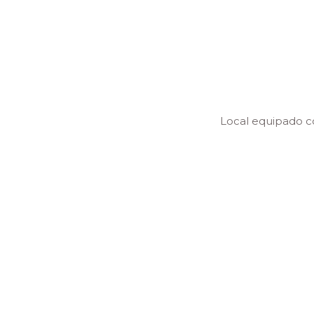
n dolores de espalda desde
Local equipado c
les.