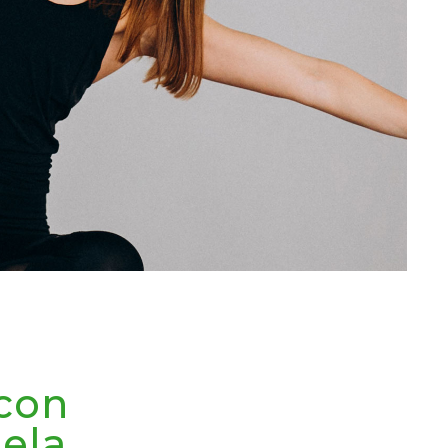
 con
uela